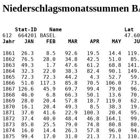
Niederschlagsmonatssummen B
    Stat-ID    Name                    Lat  
Jahr   JAN    FEB    MAR    APR    MAY    JU